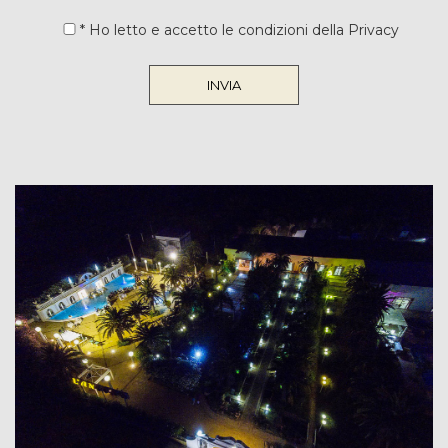
concernenti la Sua persona, da Lei spontaneamente forniti
* Ho letto e accetto le condizioni della Privacy
tramite la compilazione di moduli informatici, vengono raccolti
esclusivamente per consentire il contatto con l’azienda e,
eventualmente, eseguire il contratto con Lei concluso. Il
conferimento, da parte Sua, dei dati in parola ha natura
facoltativa; il suo eventuale rifiuto, tuttavia, non ci permetterà di
fornirLe il prodotto/servizio da Lei richiesto (potenzialmente
esponendoLa a responsabilità per inadempimento contrattuale)
e, comunque, di evadere la Sua richiesta. All’interno della nostra
struttura potrà venire a conoscenza dei dati solo il personale
incaricato di effettuare operazioni di trattamento dei dati stessi,
sempre per le citate finalità. Le ricordiamo inoltre che, facendone
apposita richiesta al titolare del trattamento, potrà esercitare tutti
i diritti previsti dagli articoli da 15 a 22 del predetto Regolamento
UE, che Le consentono, in particolare, la facoltà di chiedere
l’accesso ai dati personali e di estrarne copia (art. 15 GDPR), la
rettifica (art. 16 GDPR) e la cancellazione degli stessi (art. 17
GDPR), la limitazione del trattamento che La riguardi (art. 18
GDPR), la portabilità dei dati (art. 20 GDPR, ove ne ricorrano i
presupposti) e di opporsi al trattamento che La riguardi (artt. 21 e
22 GDPR, per le ipotesi ivi menzionate e, in particolare, al
trattamento per finalità di marketing o che si traduca in un
processo decisionale automatizzato, compresa la profilazione, che